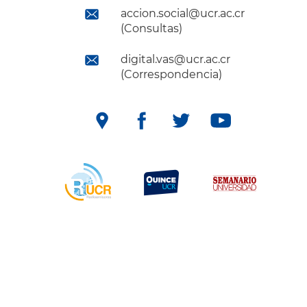
accion.social@ucr.ac.cr
(Consultas)
digital.vas@ucr.ac.cr
(Correspondencia)