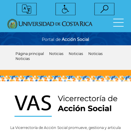
Pasar
al
contenido
principal
Portal de
Acción Social
Página principal
Noticias
Noticias
Noticias
Sobrescribir
Noticias
enlaces
de
ayuda
a
la
navegación
La Vicerrectoría de Acción Social promueve, gestiona y articula