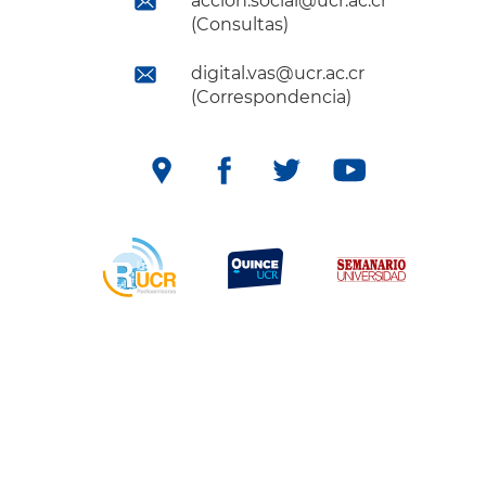
accion.social@ucr.ac.cr
(Consultas)
digital.vas@ucr.ac.cr
(Correspondencia)