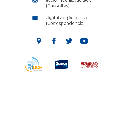
accion.social@ucr.ac.cr
(Consultas)
digital.vas@ucr.ac.cr
(Correspondencia)