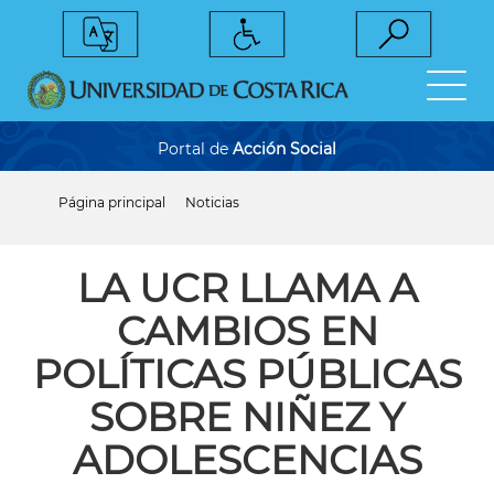
Pasar
al
contenido
principal
Portal de
Acción Social
Página principal
Noticias
Sobrescribir
enlaces
de
ayuda
LA UCR LLAMA A
a
la
CAMBIOS EN
navegación
POLÍTICAS PÚBLICAS
SOBRE NIÑEZ Y
ADOLESCENCIAS