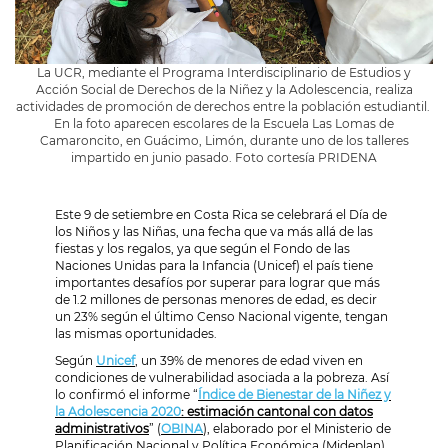
La UCR, mediante el Programa Interdisciplinario de Estudios y
Acción Social de Derechos de la Niñez y la Adolescencia, realiza
actividades de promoción de derechos entre la población estudiantil.
En la foto aparecen escolares de la Escuela Las Lomas de
Camaroncito, en Guácimo, Limón, durante uno de los talleres
impartido en junio pasado. Foto cortesía PRIDENA
Este 9 de setiembre en Costa Rica se celebrará el Día de
los Niños y las Niñas, una fecha que va más allá de las
fiestas y los regalos, ya que según el Fondo de las
Naciones Unidas para la Infancia (Unicef) el país tiene
importantes desafíos por superar para lograr que más
de 1.2 millones de personas menores de edad, es decir
un 23% según el último Censo Nacional vigente, tengan
las mismas oportunidades.
Según
Unicef
, un 39% de menores de edad viven en
condiciones de vulnerabilidad asociada a la pobreza. Así
lo confirmó el informe “
Índice de Bienestar de la Niñez y
la Adolescencia 2020
: estimación cantonal con datos
administrativos
” (
OBINA
), elaborado por el Ministerio de
Planificación Nacional y Política Económica (Mideplan)