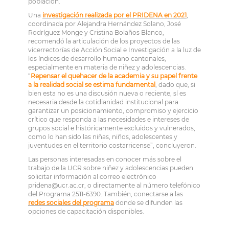
población.
Una
investigación realizada por el PRIDENA en 2021
,
coordinada por Alejandra Hernández Solano, José
Rodríguez Monge y Cristina Bolaños Blanco,
recomendó la articulación de los proyectos de las
vicerrectorías de Acción Social e Investigación a la luz de
los índices de desarrollo humano cantonales,
especialmente en materia de niñez y adolescencias.
“
Repensar el quehacer de la academia y su papel frente
a la realidad social se estima fundamental
, dado que, si
bien esta no es una discusión nueva o reciente, sí es
necesaria desde la cotidianidad institucional para
garantizar un posicionamiento, compromiso y ejercicio
crítico que responda a las necesidades e intereses de
grupos social e históricamente excluidos y vulnerados,
como lo han sido las niñas, niños, adolescentes y
juventudes en el territorio costarricense”, concluyeron.
Las personas interesadas en conocer más sobre el
trabajo de la UCR sobre niñez y adolescencias pueden
solicitar información al correo electrónico
pridena@ucr.ac.cr, o directamente al número telefónico
del Programa 2511-6390. También, conectarse a las
redes sociales del programa
donde se difunden las
opciones de capacitación disponibles.