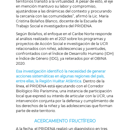
territorios transitó a la virtualidad. A pesar de esto, el eje
en mención mantuvo su labor y compromiso,
ajustándose a las dinámicas del contexto y procurando
la cercanía con las comunidades”, afirmó la Lic. María
Cristina Bolaños Blanco, docente de la Escuela de
Trabajo Social e investigadora del PRIDENA.
Según Bolaños, el enfoque en el Caribe Norte responde
al análisis realizado en el 2021 sobre los programas y
proyectos de Acción Social e investigación de la UCR
relacionados con niñez, adolescencias y juventudes,
confrontados con el Índice de Desarrollo Humano (IDH)
e Índice de Género (IDG), ya reiterados por el OBINA
2020.
Esa investigación identificó la necesidad de generar
acciones sistemáticas en algunas regiones del país,
entre ellas, la Región Huétar Atlántica.
Dentro de la
línea, el PRIDENA está ejecutando con el Corredor
Biológico Río Parismina, una instancia de participación
local que expresó su interés de articular con la UCR, una
intervención conjunta por la defensa y cumplimiento de
los derechos de la niñez y las adolescencias que forman
parte de este territorio.
ACERCAMIENTO FRUCTÍFERO
A la fecha, el PRIDENA realizó un diagnóstico en tres