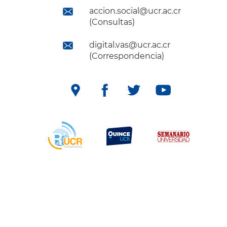
accion.social@ucr.ac.cr
(Consultas)
digital.vas@ucr.ac.cr
(Correspondencia)