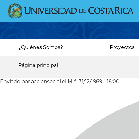
Pasar
al
contenido
principal
Main
¿Quiénes Somos?
Proyectos
navigation
Página principal
Sobrescribir
enlaces
Enviado por
accionsocial
el
Mié, 31/12/1969 - 18:00
de
ayuda
a
la
navegación