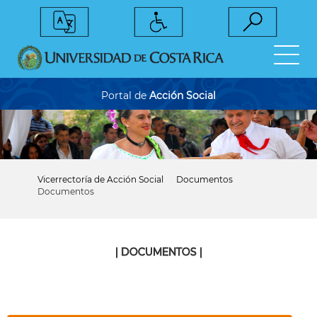
Pasar
al
contenido
principal
Portal de
Acción Social
Vicerrectoría de Acción Social
Documentos
Sobrescribir
Documentos
enlaces
de
ayuda
a
la
| DOCUMENTOS |
navegación