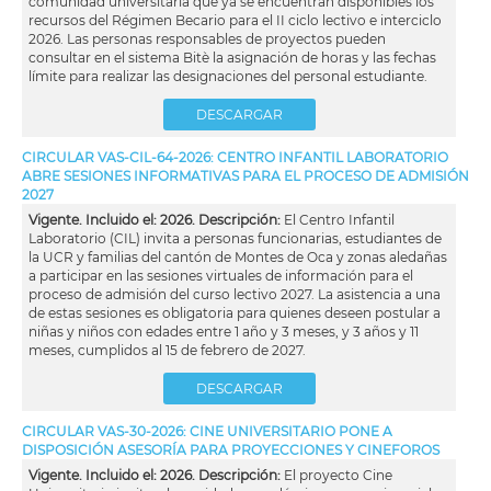
comunidad universitaria que ya se encuentran disponibles los
recursos del Régimen Becario para el II ciclo lectivo e interciclo
2026. Las personas responsables de proyectos pueden
consultar en el sistema Bitè la asignación de horas y las fechas
límite para realizar las designaciones del personal estudiante.
DESCARGAR
CIRCULAR VAS-CIL-64-2026: CENTRO INFANTIL LABORATORIO
ABRE SESIONES INFORMATIVAS PARA EL PROCESO DE ADMISIÓN
2027
Vigente. Incluido el: 2026. Descripción:
El Centro Infantil
Laboratorio (CIL) invita a personas funcionarias, estudiantes de
la UCR y familias del cantón de Montes de Oca y zonas aledañas
a participar en las sesiones virtuales de información para el
proceso de admisión del curso lectivo 2027. La asistencia a una
de estas sesiones es obligatoria para quienes deseen postular a
niñas y niños con edades entre 1 año y 3 meses, y 3 años y 11
meses, cumplidos al 15 de febrero de 2027.
DESCARGAR
CIRCULAR VAS-30-2026: CINE UNIVERSITARIO PONE A
DISPOSICIÓN ASESORÍA PARA PROYECCIONES Y CINEFOROS
Vigente. Incluido el: 2026. Descripción:
El proyecto Cine