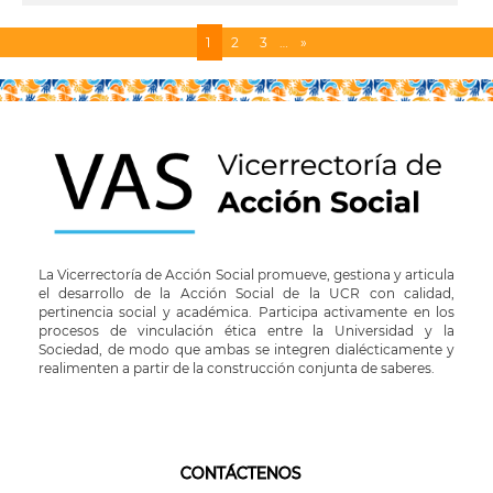
Página
1
Page
2
Page
3
…
Siguiente
»
Paginación
actual
página
La Vicerrectoría de Acción Social promueve, gestiona y articula
el desarrollo de la Acción Social de la UCR con calidad,
pertinencia social y académica. Participa activamente en los
procesos de vinculación ética entre la Universidad y la
Sociedad, de modo que ambas se integren dialécticamente y
realimenten a partir de la construcción conjunta de saberes.
CONTÁCTENOS