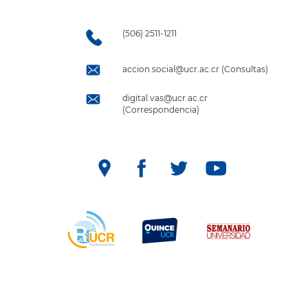
(506) 2511-1211
accion.social@ucr.ac.cr (Consultas)
digital.vas@ucr.ac.cr
(Correspondencia)