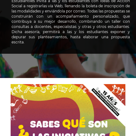
 con el
Estudiantiles invita a las y los estudiantes con ideas de Acción
tra
fases y
Social a registrarlas vía Web, llenando la boleta de inscripción de
apo
ón de
las modalidades y enviándola por correo. Todas las propuestas se
ari
iles de
construirán con un acompañamiento personalizado, que
act
ctual y
contribuya a su mejor desarrollo, combinando un taller con
Acc
nciden
consultas a docentes, especialistas y otras y otros estudiantes.
el 
ajan y
Dicha asesoría, permitirá a las y los estudiantes exponer y
po
depurar sus planteamientos, hasta elaborar una propuesta
pro
escrita.
Cor
Tel