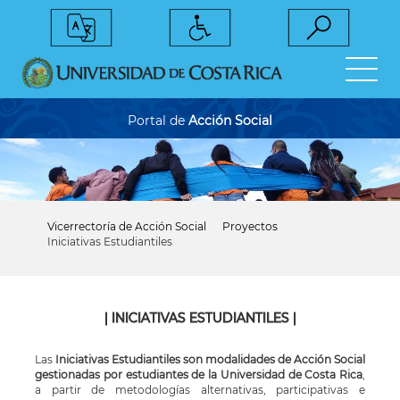
Pasar
al
contenido
principal
Portal de
Acción Social
Vicerrectoría de Acción Social
Proyectos
Sobrescribir
Iniciativas Estudiantiles
enlaces
de
ayuda
a
la
| INICIATIVAS ESTUDIANTILES |
navegación
Las
​Iniciativas Estudiantiles son modalidades de Acción Social
gestionadas por estudiantes de la Universidad de Costa Rica
​,
a partir de metodologías alternativas, participativas e