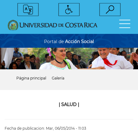
Pasar
al
contenido
principal
Portal de
Acción Social
Página principal
Galería
Sobrescribir
enlaces
de
ayuda
a
|
SALUD
|
la
navegación
Fecha de publicacion:
Mar, 06/05/2014 - 11:03