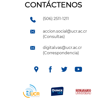
CONTÁCTENOS
(506) 2511-1211
accion.social@ucr.ac.cr
(Consultas)
digital.vas@ucr.ac.cr
(Correspondencia)