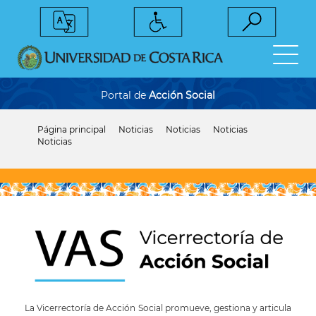
Pasar
al
contenido
principal
Portal de
Acción Social
Página principal
Noticias
Noticias
Noticias
Sobrescribir
Noticias
enlaces
de
ayuda
a
la
navegación
La Vicerrectoría de Acción Social promueve, gestiona y articula