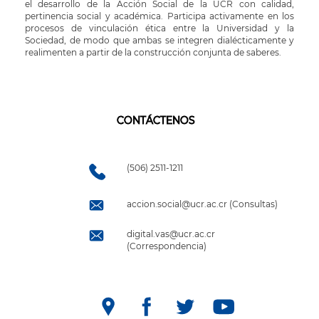
el desarrollo de la Acción Social de la UCR con calidad,
pertinencia social y académica. Participa activamente en los
procesos de vinculación ética entre la Universidad y la
Sociedad, de modo que ambas se integren dialécticamente y
realimenten a partir de la construcción conjunta de saberes.
CONTÁCTENOS
(506) 2511-1211
accion.social@ucr.ac.cr (Consultas)
digital.vas@ucr.ac.cr
(Correspondencia)