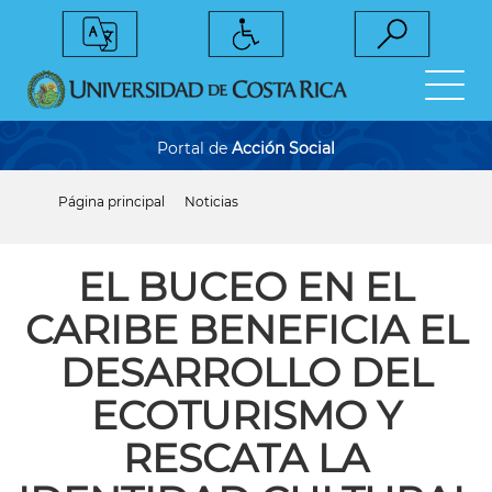
Pasar
al
contenido
principal
Portal de
Acción Social
Página principal
Noticias
Sobrescribir
enlaces
de
ayuda
EL BUCEO EN EL
a
la
CARIBE BENEFICIA EL
navegación
DESARROLLO DEL
ECOTURISMO Y
RESCATA LA