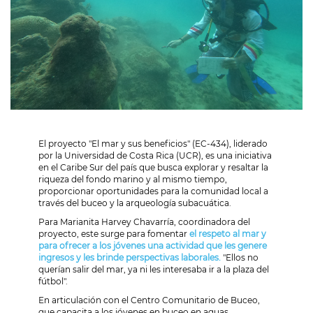
El proyecto "El mar y sus beneficios" (EC-434), liderado
por la Universidad de Costa Rica (UCR), es una iniciativa
en el Caribe Sur del país que busca explorar y resaltar la
riqueza del fondo marino y al mismo tiempo,
proporcionar oportunidades para la comunidad local a
través del buceo y la arqueología subacuática.
Para Marianita Harvey Chavarría, coordinadora del
proyecto, este surge para fomentar
el respeto al mar y
para ofrecer a los jóvenes una actividad que les genere
ingresos y les brinde perspectivas laborales.
"Ellos no
querían salir del mar, ya ni les interesaba ir a la plaza del
fútbol".
En articulación con el Centro Comunitario de Buceo,
que capacita a los jóvenes en buceo en aguas