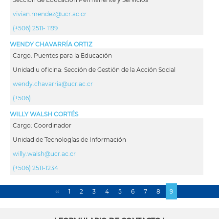
vivian.mendez@ucr.ac.cr
(+506) 2511- 1199
WENDY CHAVARRÍA ORTIZ
Cargo: Puentes para la Educación
Unidad u oficina: Sección de Gestión de la Acción Social
wendy.chavarria@ucr.ac.cr
(+506)
WILLY WALSH CORTÉS
Cargo: Coordinador
Unidad de Tecnologías de Información
willy.walsh@ucr.ac.cr
(+506) 2511-1234
Página
‹‹
Page
1
Page
2
Page
3
Page
4
Page
5
Page
6
Page
7
Page
8
Página
9
Paginación
anterior
actual