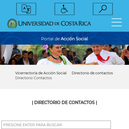
Pasar
al
contenido
principal
Portal de
Acción Social
Vicerrectoría de Acción Social
Directorio de contactos
Sobrescribir
Directorio Contactos
enlaces
de
ayuda
a
la
| DIRECTORIO DE CONTACTOS |
navegación