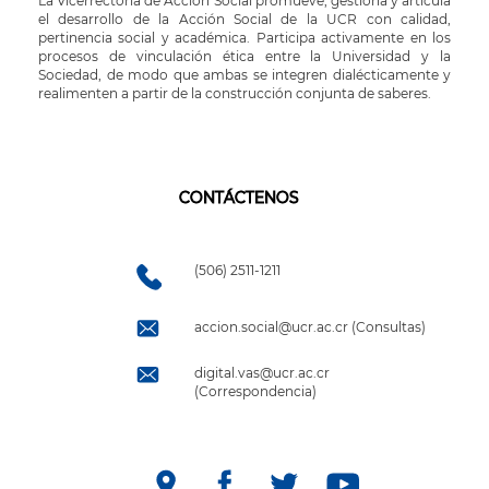
La Vicerrectoría de Acción Social promueve, gestiona y articula
el desarrollo de la Acción Social de la UCR con calidad,
pertinencia social y académica. Participa activamente en los
procesos de vinculación ética entre la Universidad y la
Sociedad, de modo que ambas se integren dialécticamente y
realimenten a partir de la construcción conjunta de saberes.
CONTÁCTENOS
(506) 2511-1211
accion.social@ucr.ac.cr (Consultas)
digital.vas@ucr.ac.cr
(Correspondencia)