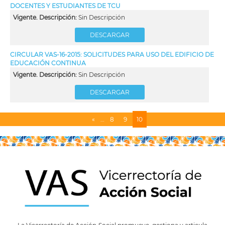
DOCENTES Y ESTUDIANTES DE TCU
Vigente. Descripción:
Sin Descripción
DESCARGAR
CIRCULAR VAS-16-2015: SOLICITUDES PARA USO DEL EDIFICIO DE
EDUCACIÓN CONTINUA
Vigente. Descripción:
Sin Descripción
DESCARGAR
Página
«
…
Page
8
Page
9
Página
10
Paginación
anterior
actual