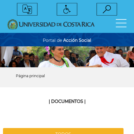
Pasar
al
contenido
principal
Portal de
Acción Social
Página principal
Sobrescribir
enlaces
de
ayuda
a
| DOCUMENTOS |
la
navegación