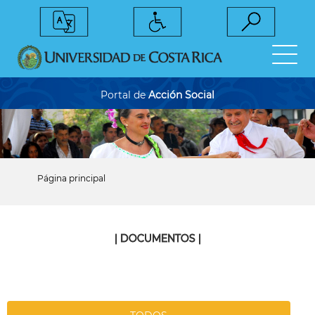
Pasar
al
contenido
principal
Portal de
Acción Social
Página principal
Sobrescribir
enlaces
de
ayuda
a
| DOCUMENTOS |
la
navegación