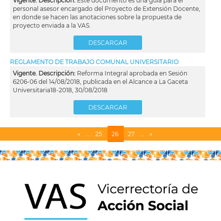
Vigente. Descripción:
Este documento es una guía para el
personal asesor encargado del Proyecto de Extensión Docente,
en donde se hacen las anotaciones sobre la propuesta de
proyecto enviada a la VAS.
DESCARGAR
REGLAMENTO DE TRABAJO COMUNAL UNIVERSITARIO
Vigente. Descripción:
Reforma Integral aprobada en Sesión
6206-06 del 14/08/2018, publicada en el Alcance a La Gaceta
Universitaria18-2018, 30/08/2018
DESCARGAR
Página
«
…
Page
25
Página
26
Page
27
…
Siguiente
»
Paginación
anterior
actual
página