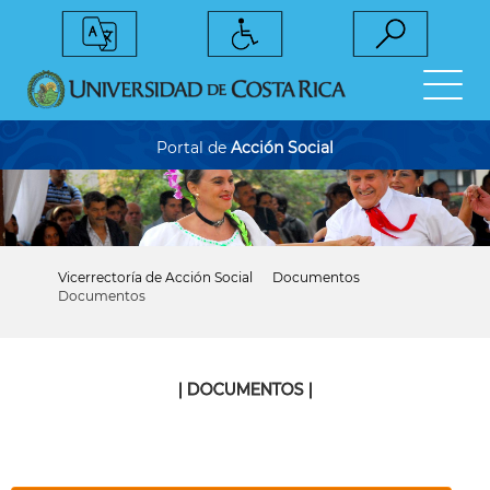
Pasar
al
contenido
principal
Portal de
Acción Social
Vicerrectoría de Acción Social
Documentos
Sobrescribir
Documentos
enlaces
de
ayuda
a
la
| DOCUMENTOS |
navegación