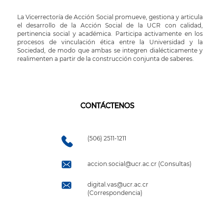
La Vicerrectoría de Acción Social promueve, gestiona y articula
el desarrollo de la Acción Social de la UCR con calidad,
pertinencia social y académica. Participa activamente en los
procesos de vinculación ética entre la Universidad y la
Sociedad, de modo que ambas se integren dialécticamente y
realimenten a partir de la construcción conjunta de saberes.
CONTÁCTENOS
(506) 2511-1211
accion.social@ucr.ac.cr (Consultas)
digital.vas@ucr.ac.cr
(Correspondencia)