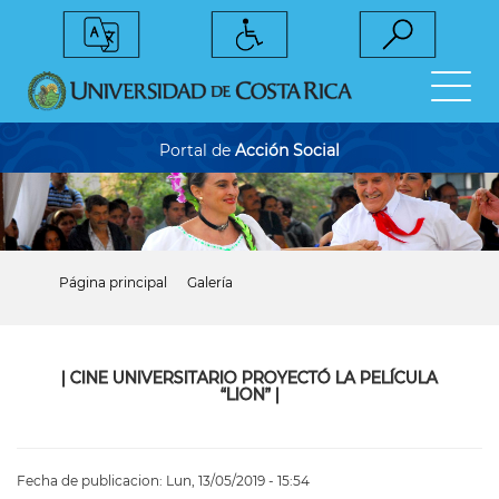
Pasar
al
contenido
principal
Portal de
Acción Social
Página principal
Galería
Sobrescribir
enlaces
de
ayuda
a
|
CINE UNIVERSITARIO PROYECTÓ LA PELÍCULA
la
“LION”
|
navegación
Fecha de publicacion:
Lun, 13/05/2019 - 15:54