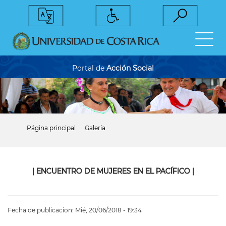
Pasar
al
contenido
principal
Portal de
Acción Social
Página principal
Galería
Sobrescribir
enlaces
de
ayuda
a
|
ENCUENTRO DE MUJERES EN EL PACÍFICO
|
la
navegación
Fecha de publicacion:
Mié, 20/06/2018 - 19:34