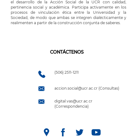
el desarrollo de la Acción Social de la UCR con calidad,
pertinencia social y académica. Participa activamente en los
procesos de vinculación ética entre la Universidad y la
Sociedad, de modo que ambas se integren dialécticamente y
realimenten a partir de la construcción conjunta de saberes.
CONTÁCTENOS
(506) 2511-1211
accion.social@ucr.ac.cr (Consultas)
digital.vas@ucr.ac.cr
(Correspondencia)