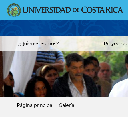
Pasar
al
contenido
principal
Main
¿Quiénes Somos?
Proyectos
navigation
Página principal
Galería
Sobrescribir
enlaces