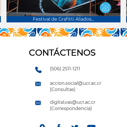
Festival de Grafitti Aliados...
CONTÁCTENOS
(506) 2511-1211
accion.social@ucr.ac.cr
(Consultas)
digital.vas@ucr.ac.cr
(Correspondencia)