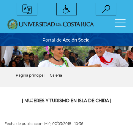
Pasar
al
contenido
principal
Portal de
Acción Social
Página principal
Galería
Sobrescribir
enlaces
de
ayuda
a
|
MUJERES Y TURISMO EN ISLA DE CHIRA
|
la
navegación
Fecha de publicacion:
Mié, 07/03/2018 - 10:36