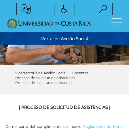
Pasar
al
contenido
principal
Portal de
Acción Social
Vicerrectoría de Acción Social
Docentes
Sobrescribir
Proceso de solicitud de asistencias
enlaces
Proceso de solicitud de asistencia
de
ayuda
a
la
navegación
| PROCESO DE SOLICITUD DE ASISTENCIAS |
Como parte del cumplimiento del nuevo
Reglamento de Horas