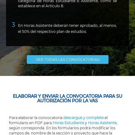
categoría de Horas Estudiante o Asistente, como se
establece en el Artículo 8.
En Horas Asistente deberán tener aprobado, al menos,
el 50% del respectivo plan de estudios.
VER TODAS LAS CONVOCATORIAS
ELABORAR Y ENVIAR LA CONVOCATORIA PARA SU
AUTORIZACIÓN POR LA VAS
Para elaborar la convocatoria
descargue y complete
el
formulario en PDF para
Horas Estudiante
y
Horas Asistente
,
según corresponda. En los formularios podrá modificar los
campos de: nombre de la sección o proyecto que hace la