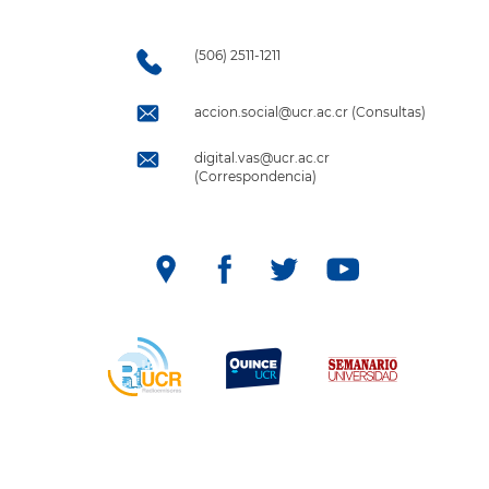
(506) 2511-1211
accion.social@ucr.ac.cr (Consultas)
digital.vas@ucr.ac.cr
(Correspondencia)