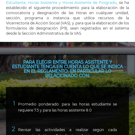
Estudiante, Horas Asistente y Horas Asistente de Posgrado
, se ha
establecido el siguiente procedimiento para la elaboración de la
convocatoria y designación de las Horas en cualquier unidad,
sección, programa o instancia que utilice recursos de la
Vicerrectoría de Acción Social (VAS); y para que la elaboración de los
formularios de designación (P9), sean registrados en el sistema
desde la Sección Administrativa de la VAS.
PARA ELEGIR ENTRE HORAS ASISTENTE Y
ESTUDIANTE TENGA EN CUENTA LO QUE SE INDICA
EN EL REGLAMENTO. EN PARTICULAR LO
RELACIONADO CON:
Promedio ponderado: para las horas estudiante se
requiere 7.5 y para las horas asistente 8.0
Revisar las actividades a realizar según cada