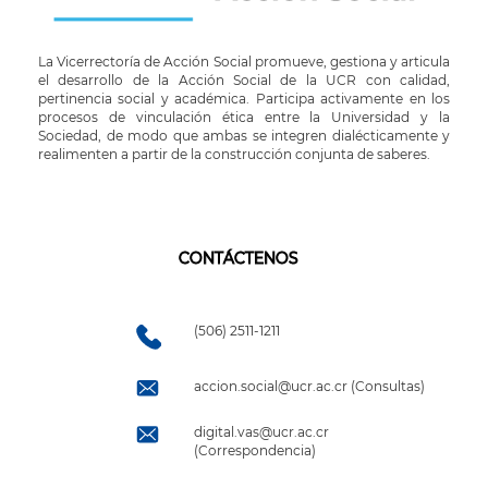
La Vicerrectoría de Acción Social promueve, gestiona y articula
el desarrollo de la Acción Social de la UCR con calidad,
pertinencia social y académica. Participa activamente en los
procesos de vinculación ética entre la Universidad y la
Sociedad, de modo que ambas se integren dialécticamente y
realimenten a partir de la construcción conjunta de saberes.
CONTÁCTENOS
(506) 2511-1211
accion.social@ucr.ac.cr (Consultas)
digital.vas@ucr.ac.cr
(Correspondencia)