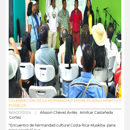
CELEBRACIÓN DE LA HERMANDAD ENTRE PUEBLO MISKITU Y
PUEBLOS...
16/AGO/2024 |
Alisson Chévez Avilés
,
Amílcar Castañeda
Cortez
“Encuentro de hermandad cultural Costa Rica-Muskitia: pana