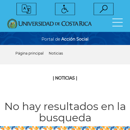
Pasar
al
contenido
principal
Portal de
Acción Social
Página principal
Noticias
Sobrescribir
enlaces
de
ayuda
a
| NOTICIAS |
la
navegación
No hay resultados en la
busqueda