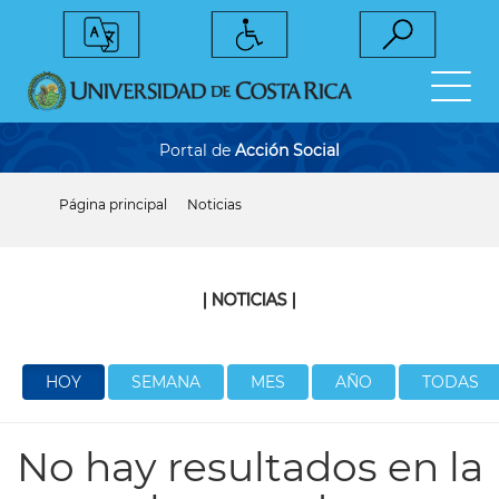
Pasar
al
contenido
principal
Portal de
Acción Social
Página principal
Noticias
Sobrescribir
enlaces
de
ayuda
a
| NOTICIAS |
la
navegación
HOY
SEMANA
MES
AÑO
TODAS
No hay resultados en la