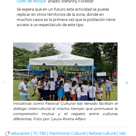
Golfo de Nicoya
” añadió Stefanny Forester.
Se espera que en un futuro esta actividad se pueda
replicar en otros territorios de la zona, donde en
muchos casos es la primera vez que la población tiene
acceso a un espectáculo de este tipo.
Iniciativas como Festival Cultural Isla Venado facilitan el
El blo
diálogo intercultural al mismo tiempo que promueve la
sensi
comprensión mutua y el respeto entre culturas
patrim
diferentes. Foto por: Laura Rivera Alfaro
lúdica 
educación |
TC-782 |
Patrimonio Cultural |
festival cultural |
Isla