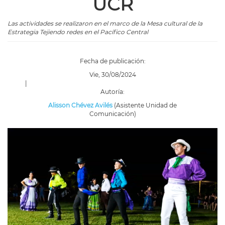
UCR
Las actividades se realizaron en el marco de la Mesa cultural de la
Estrategia Tejiendo redes en el Pacífico Central
Fecha de publicación:
Vie, 30/08/2024
|
Autoría:
Alisson Chévez Avilés
(Asistente Unidad de
Comunicación)