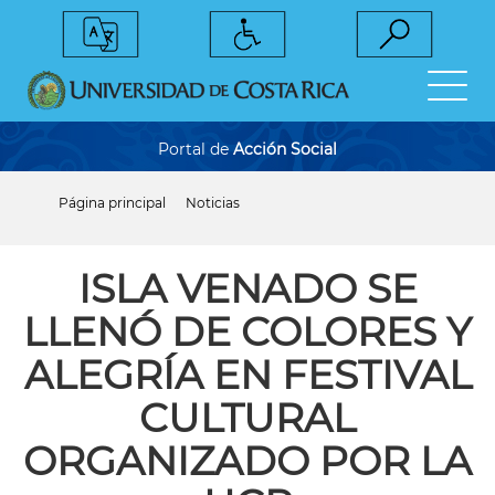
Pasar
al
contenido
principal
Portal de
Acción Social
Página principal
Noticias
Sobrescribir
enlaces
de
ayuda
ISLA VENADO SE
a
la
LLENÓ DE COLORES Y
navegación
ALEGRÍA EN FESTIVAL
CULTURAL
ORGANIZADO POR LA