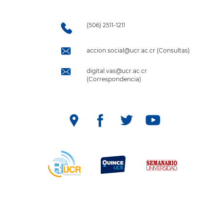
(506) 2511-1211
accion.social@ucr.ac.cr (Consultas)
digital.vas@ucr.ac.cr
(Correspondencia)