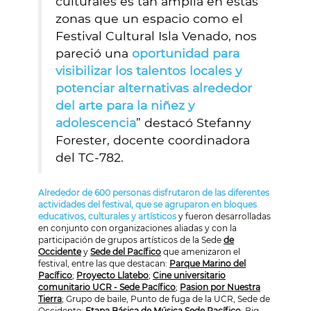
culturales es tan amplia en estas
zonas que un espacio como el
Festival Cultural Isla Venado, nos
pareció una
oportunidad para
visibilizar los talentos locales y
potenciar alternativas alrededor
del arte para la niñez y
adolescencia
” destacó Stefanny
Forester, docente coordinadora
del TC-782.
Alrededor de 600 personas disfrutaron de las diferentes
actividades del festival, que se agruparon en bloques
educativos, culturales y artísticos
y fueron desarrolladas
en conjunto con organizaciones aliadas y con la
participación de grupos artísticos de la Sede
de
Occidente
y
Sede del Pacífico
que amenizaron el
festival, entre las que destacan:
Parque Marino del
Pacífico
;
Proyecto Llatebo
;
Cine universitario
comunitario UCR - Sede Pacífico
;
Pasion por Nuestra
Tierra
; Grupo de baile, Punto de fuga de la UCR, Sede de
Occidente;
Etapa Básica de Música Sede Pacífico
: Big