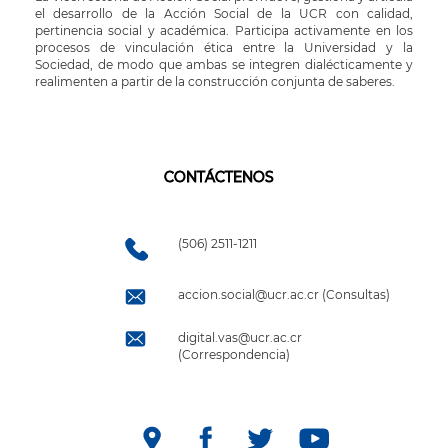
el desarrollo de la Acción Social de la UCR con calidad,
pertinencia social y académica. Participa activamente en los
procesos de vinculación ética entre la Universidad y la
Sociedad, de modo que ambas se integren dialécticamente y
realimenten a partir de la construcción conjunta de saberes.
CONTÁCTENOS
(506) 2511-1211
accion.social@ucr.ac.cr (Consultas)
digital.vas@ucr.ac.cr
(Correspondencia)