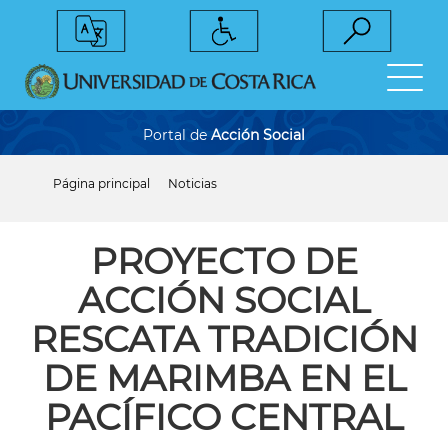
Pasar
al
contenido
principal
Portal de
Acción Social
Página principal
Noticias
Sobrescribir
enlaces
de
ayuda
PROYECTO DE
a
la
ACCIÓN SOCIAL
navegación
RESCATA TRADICIÓN
DE MARIMBA EN EL
PACÍFICO CENTRAL