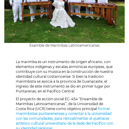
Esamble de Marimbas Latinoamericanas
La marimba es un instrumento de origen africano, con
elementos indígenas y escalas armónicas europeas, que
contribuye con su música en la construcción de nuestra
identidad cultural costarricense. Si bien la tradición
marimbista se asocia a la provincia de Guanacaste, el
ingreso de este instrumento se dio en primer lugar por
Puntarenas, en el Pacífico Central.
El proyecto de acción social EC-454 “Ensamble de
Marimbas Latinoamericanas”, de la Universidad de
Costa Rica (UCR) tiene como objetivo principal
formar
marimbistas puntarenenses y conectar a la universidad
con las comunidades, para retroalimentar el quehacer
artístico cultural universitario de la Sede del Pacífico con
su identidad regional.