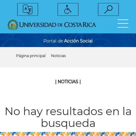
Pasar
al
contenido
principal
Portal de
Acción Social
Página principal
Noticias
Sobrescribir
enlaces
de
ayuda
a
| NOTICIAS |
la
navegación
No hay resultados en la
busqueda