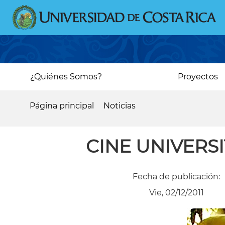
Pasar
al
contenido
principal
Main
¿Quiénes Somos?
Proyectos
navigation
Página principal
Noticias
Sobrescribir
enlaces
CINE UNIVERS
de
ayuda
Fecha de publicación:
a
Vie, 02/12/2011
la
navegación