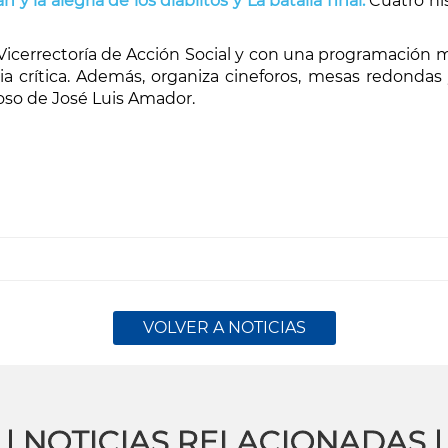
 y la alegría de los diablitos y La batalla final.
Cuatro hi
a Vicerrectoría de Acción Social y con una programación
ia crítica. Además, organiza cineforos, mesas redondas
ioso de José Luis Amador.
VOLVER A NOTICIAS
| NOTICIAS RELACIONADAS |