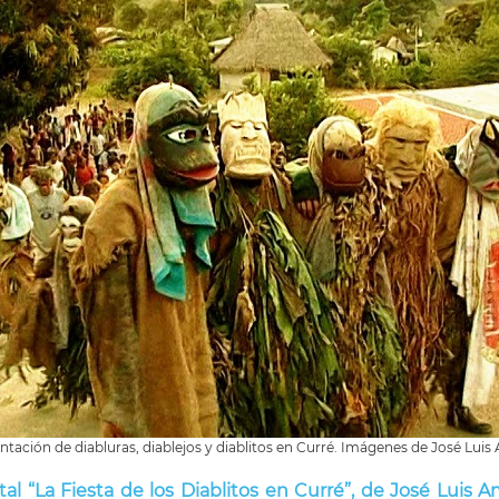
tación de diabluras, diablejos y diablitos en Curré. Imágenes de José Lui
l “La Fiesta de los Diablitos en Curré”, de José Luis 