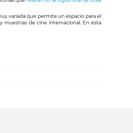
storias que
relatan un antiguo drama ritual
 muy variada que permite un espacio para el
 y muestras de cine internacional. En esta