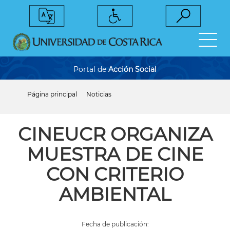
Pasar
al
contenido
principal
Portal de
Acción Social
Página principal
Noticias
Sobrescribir
enlaces
de
ayuda
CINEUCR ORGANIZA
a
la
MUESTRA DE CINE
navegación
CON CRITERIO
AMBIENTAL
Fecha de publicación: