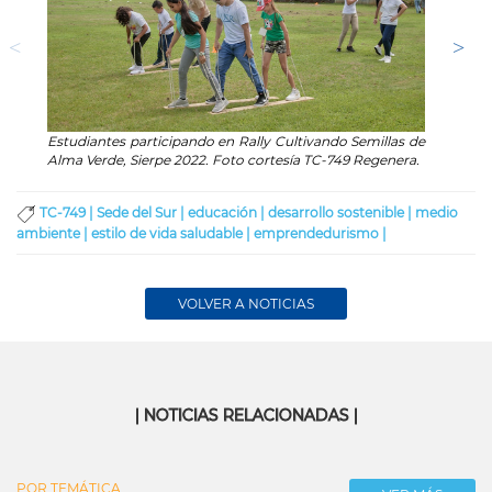
Estudiantes participando en Rally Cultivando Semillas de
Acompa
Alma Verde, Sierpe 2022. Foto cortesía TC-749 Regenera.
de Sie
Lezcan
TC-749 |
Sede del Sur |
educación |
desarrollo sostenible |
medio
ambiente |
estilo de vida saludable |
emprendedurismo |
VOLVER A NOTICIAS
| NOTICIAS RELACIONADAS |
POR TEMÁTICA