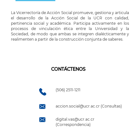
La Vicerrectoría de Acción Social promueve, gestiona y articula
el desarrollo de la Acción Social de la UCR con calidad,
pertinencia social y académica. Participa activamente en los
procesos de vinculación ética entre la Universidad y la
Sociedad, de modo que ambas se integren dialécticamente y
realimenten a partir de la construcción conjunta de saberes.
CONTÁCTENOS
(506) 2511-1211
accion.social@ucr.ac.cr (Consultas)
digital.vas@ucr.ac.cr
(Correspondencia)