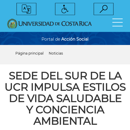
Pasar
al
contenido
principal
Portal de
Acción Social
Página principal
Noticias
Sobrescribir
enlaces
de
ayuda
SEDE DEL SUR DE LA
a
la
UCR IMPULSA ESTILOS
navegación
DE VIDA SALUDABLE
Y CONCIENCIA
AMBIENTAL