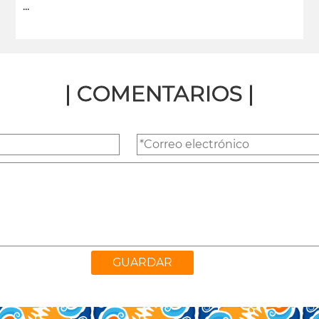
...
leer más
| COMENTARIOS |