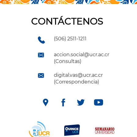
CONTÁCTENOS
(506) 2511-1211
accion.social@ucr.ac.cr
(Consultas)
digital.vas@ucr.ac.cr
(Correspondencia)