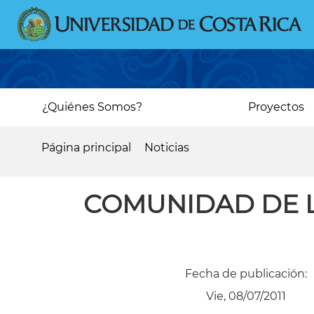
Pasar
al
contenido
principal
Main
¿Quiénes Somos?
Proyectos
navigation
Página principal
Noticias
Sobrescribir
enlaces
COMUNIDAD DE L
de
ayuda
a
Fecha de publicación:
la
Vie, 08/07/2011
navegación