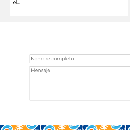
el...
leer más