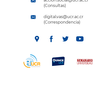
accion.social@ucr.ac.cr
(Consultas)
digital.vas@ucr.ac.cr
(Correspondencia)