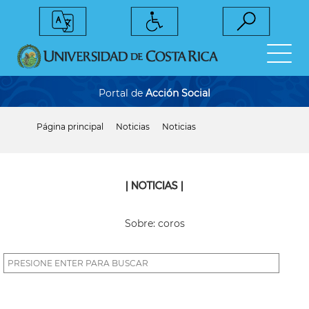
Pasar
al
contenido
principal
Portal de
Acción Social
Página principal
Noticias
Noticias
Sobrescribir
enlaces
de
ayuda
a
| NOTICIAS |
la
navegación
Sobre: coros