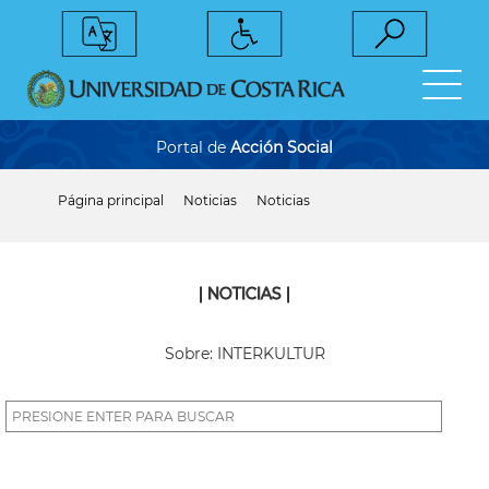
Pasar
al
contenido
principal
Portal de
Acción Social
Página principal
Noticias
Noticias
Sobrescribir
enlaces
de
ayuda
a
| NOTICIAS |
la
navegación
Sobre: INTERKULTUR