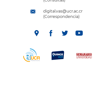
(Consultas)
digital.vas@ucr.ac.cr
(Correspondencia)