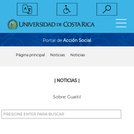
Pasar
al
contenido
principal
Portal de
Acción Social
Página principal
Noticias
Noticias
Sobrescribir
enlaces
de
ayuda
a
| NOTICIAS |
la
navegación
Sobre: Guaitil