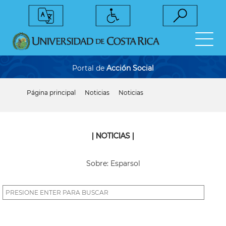
Pasar
al
contenido
principal
Portal de
Acción Social
Página principal
Noticias
Noticias
Sobrescribir
enlaces
de
ayuda
a
| NOTICIAS |
la
navegación
Sobre: Esparsol