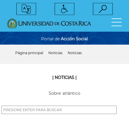
Pasar
al
contenido
principal
Portal de
Acción Social
Página principal
Noticias
Noticias
Sobrescribir
enlaces
de
ayuda
a
| NOTICIAS |
la
navegación
Sobre: atlántico