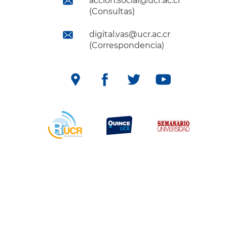
accion.social@ucr.ac.cr
(Consultas)
digital.vas@ucr.ac.cr
(Correspondencia)