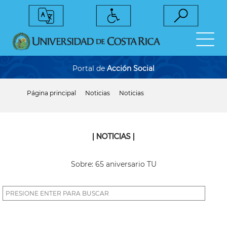
Pasar
al
contenido
principal
Portal de
Acción Social
Página principal
Noticias
Noticias
Sobrescribir
enlaces
de
ayuda
a
| NOTICIAS |
la
navegación
Sobre: 65 aniversario TU