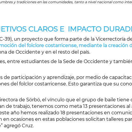
ostumbres y tradiciones en las comunidades, tanto a nivel nacional como int
ETIVOS CLAROS E IMPACTO DURA
C-39), un proyecto que forma parte de la Vicerrectoría de
omoción del folclore costarricense,
mediante la creación 
ona de Occidente y en el resto del país.
es, entre estudiantes de la Sede de Occidente y tambié
s de participación y aprendizaje
,
por medio de capacitacio
ones del folclor costarricense
. Esto garantiza que su con
irectora de Sörbö,
el
vínculo que el grupo de baile tiene
plan de trabajo, tenemos como meta 13 presentaciones al 
 este año
hemos realizado 18 presentaciones en
comunida
 en ocasiones en estas poblaciones solicitan talleres pa
e” agregó Cruz.