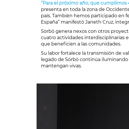
“Para el próximo año, que cumplimos 4
presenta en toda la zona de Occidente,
país. También hemos participado en f
España” manifestó
Janeth Cruz, integ
Sörbö genera nexos con otros proyectos 
cuatro actividades interdisciplinarias
que beneficien a las comunidades.
Su labor fortalece la transmisión de va
legado de Sörbö continúa iluminando e
mantengan vivas.