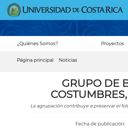
Pasar
al
contenido
principal
Main
¿Quiénes Somos?
Proyectos
navigation
Página principal
Noticias
Sobrescribir
enlaces
GRUPO DE B
de
COSTUMBRES, 
ayuda
a
La agrupación contribuye a preservar el fo
la
navegación
Fecha de publicación: