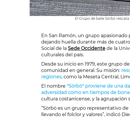
El Grupo de baile Sörbö rescata e
En San Ramón, un grupo apasionado p
dejando huella durante más de cuatro d
Social de la
Sede Occidente
de la Univ
culturales del país.
Desde su inicio en 1979, este grupo de 
comunidad en general. Su misión:
res
regiones,
como la Meseta Central, Lim
El nombre
"Sörbö" proviene de una da
adversidad como en tiempos de bonanza, 
cultura costarricense, y la agrupación 
“
Sörbö
es un grupo representativo de 
llevando el folclor y valores”, indicó
Die