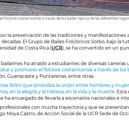
l folclore costarricense a través de los bailes típicos de las diferentes reg
or la
preservación de las tradiciones
y manifestaciones a
écadas. El Grupo de Bailes Folclóricos Sörbö, bajo la tu
ersidad de Costa Rica (
UCR
), se ha convertido en un pun
bailarines ha atraído a estudiantes de diversas carreras 
catar y promover el folclore costarri
cense a través de los b
ón, Guanacaste y Puntarenas, entre otras.
nza Bribri que simboliza la unión entre hombres y muj
en la alegría y la tristeza, en la vida y la muerte.
Esta 
se ha encargado de llevarla a escenarios nacionales e int
profesionales con mucha trayectoria y que se presenta
go Moya Castro, de Acción Social de la UCR Sede de Occ