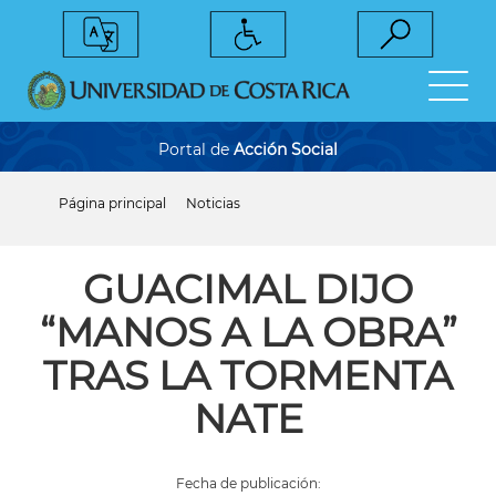
Pasar
al
contenido
principal
Portal de
Acción Social
Página principal
Noticias
Sobrescribir
enlaces
de
ayuda
GUACIMAL DIJO
a
la
“MANOS A LA OBRA”
navegación
TRAS LA TORMENTA
NATE
Fecha de publicación: