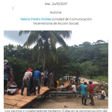
Mar, 24/10/2017
|
Autoría:
Valeria Piedra Robles
(Unidad de Comunicación
Vicerrectoría de Acción Social)
Los vecinos y colaboradores tardaron 3 días en la reconstrucción del