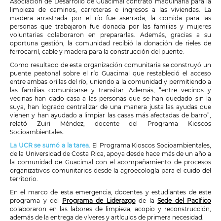
Asociación de Desarrollo de Guacimal contrató maquinaria para la
limpieza de caminos, carreteras e ingresos a las viviendas. La
madera arrastrada por el río fue aserrada, la comida para las
personas que trabajaron fue donada por las familias y mujeres
voluntarias colaboraron en prepararlas. Además, gracias a su
oportuna gestión, la comunidad recibió la donación de rieles de
ferrocarril, cable y madera para la construcción del puente.
Como resultado de esta organización comunitaria se construyó un
puente peatonal sobre el río Guacimal que restableció el acceso
entre ambas orillas del río, uniendo a la comunidad y permitiendo a
las familias comunicarse y transitar. Además, “entre vecinos y
vecinas han dado casa a las personas que se han quedado sin la
suya, han logrado centralizar de una manera justa las ayudas que
vienen y han ayudado a limpiar las casas más afectadas de barro”,
relató Zuiri Méndez, docente del Programa Kioscos
Socioambientales.
La UCR se sumó a la tarea.
El Programa Kioscos Socioambientales,
de la Universidad de Costa Rica, apoya desde hace más de un año a
la comunidad de Guacimal con el acompañamiento de procesos
organizativos comunitarios desde la agroecología para el cuido del
territorio.
En el marco de esta emergencia, docentes y estudiantes de este
programa y del
Programa de Liderazgo
de la
Sede del Pacífico
colaboraron en las labores de limpieza, acopio y reconstrucción,
además de la entrega de víveres y artículos de primera necesidad.