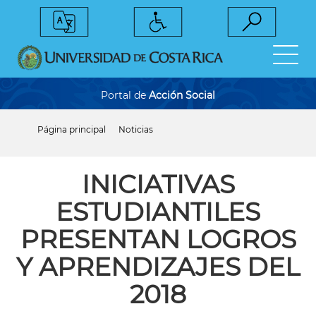
Pasar
al
contenido
principal
Portal de
Acción Social
Página principal
Noticias
Sobrescribir
enlaces
de
ayuda
INICIATIVAS
a
la
ESTUDIANTILES
navegación
PRESENTAN LOGROS
Y APRENDIZAJES DEL
2018