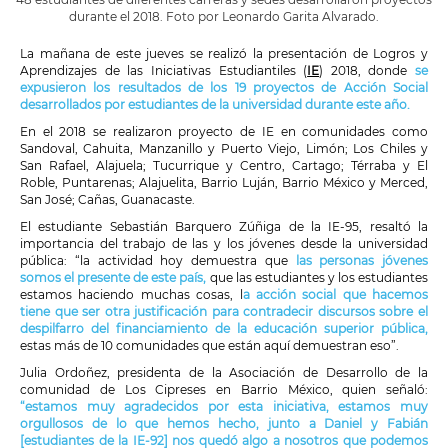
durante el 2018. Foto por Leonardo Garita Alvarado.
La mañana de este jueves se realizó la presentación de Logros y
Aprendizajes de las Iniciativas Estudiantiles (
IE
) 2018, donde
se
expusieron los resultados de los 19 proyectos de Acción Social
desarrollados por estudiantes de la universidad durante este año.
En el 2018 se realizaron proyecto de IE en comunidades como
Sandoval, Cahuita, Manzanillo y Puerto Viejo, Limón; Los Chiles y
San Rafael, Alajuela; Tucurrique y Centro, Cartago; Térraba y El
Roble, Puntarenas; Alajuelita, Barrio Luján, Barrio México y Merced,
San José; Cañas, Guanacaste.
El estudiante Sebastián Barquero Zúñiga de la IE-95, resaltó la
importancia del trabajo de las y los jóvenes desde la universidad
pública: “la actividad hoy demuestra que
las personas jóvenes
somos el presente de este país,
que las estudiantes y los estudiantes
estamos haciendo muchas cosas, l
a acción social que hacemos
tiene que ser otra justificación para contradecir discursos sobre el
despilfarro del financiamiento de la educación superior pública,
estas más de 10 comunidades que están aquí demuestran eso”.
Julia Ordoñez, presidenta de la Asociación de Desarrollo de la
comunidad de Los Cipreses en Barrio México, quien señaló:
“estamos muy agradecidos por esta iniciativa, estamos muy
orgullosos de lo que hemos hecho, junto a Daniel y Fabián
[estudiantes de la IE-92] nos quedó algo a nosotros que podemos