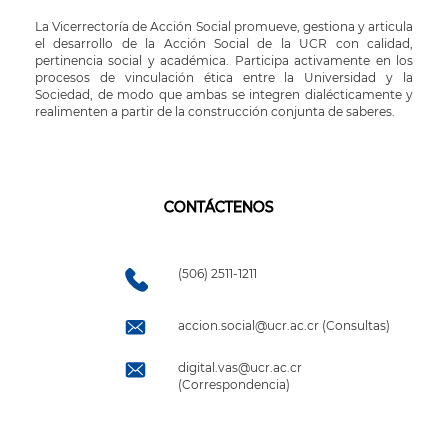
La Vicerrectoría de Acción Social promueve, gestiona y articula
el desarrollo de la Acción Social de la UCR con calidad,
pertinencia social y académica. Participa activamente en los
procesos de vinculación ética entre la Universidad y la
Sociedad, de modo que ambas se integren dialécticamente y
realimenten a partir de la construcción conjunta de saberes.
CONTÁCTENOS
(506) 2511-1211
accion.social@ucr.ac.cr (Consultas)
digital.vas@ucr.ac.cr
(Correspondencia)