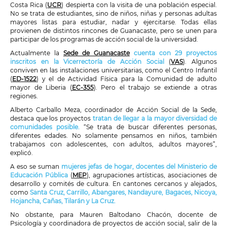
Costa Rica (
UCR
) despierta con la visita de una población especial.
No se trata de estudiantes, sino de niños, niñas y personas adultas
mayores listas para estudiar, nadar y ejercitarse. Todas ellas
provienen de distintos rincones de Guanacaste, pero se unen para
participar de los programas de acción social de la universidad.
Actualmente la
Sede de Guanacaste
cuenta con 29 proyectos
inscritos en la Vicerrectoría de Acción Social
(
VAS
). Algunos
conviven en las instalaciones universitarias, como el Centro Infantil
(
ED-1522
) y el de Actividad Física para la Comunidad de adulto
mayor de Liberia (
EC-355
). Pero el trabajo se extiende a otras
regiones.
Alberto Carballo Meza, coordinador de Acción Social de la Sede,
destaca que los proyectos
tratan de llegar a la mayor diversidad de
comunidades posible.
“Se trata de buscar diferentes personas,
diferentes edades. No solamente pensamos en niños, también
trabajamos con adolescentes, con adultos, adultos mayores”,
explicó.
A eso se suman
mujeres jefas de hogar, docentes del Ministerio de
Educación Pública
(
MEP
), agrupaciones artísticas, asociaciones de
desarrollo y comités de cultura. En cantones cercanos y alejados,
como
Santa Cruz, Carrillo, Abangares, Nandayure, Bagaces, Nicoya,
Hojancha, Cañas, Tilarán y La Cruz.
No obstante, para Mauren Baltodano Chacón, docente de
Psicología y coordinadora de proyectos de acción social, salir de la