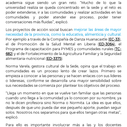
academia sigue siendo un gran reto. “Mucho de lo que la
universidad realiza se queda concentrado en la sede y el reto es
poder extenderse, ir a las comunidades y realizar actividades en las
comunidades y poder atender ese proceso, poder tener
conversaciones más fluidas”, explicó.
Los proyectos de acción social buscan
mejorar las áreas de mayor
necesidad de la provincia, como la educativa, alimenticia y cultural.
Por ejemplo a través de la Compañía de Danza Huanacaxtle (
EC-33
),
el de Promoción de la Salud Mental en Liberia (
ED-3064
), el
Programa de capacitación para PYMES y comunidades rurales (
TC-
682
) y el de Fortalecimiento de la Agricultura Familiar y la Seguridad
alimentaria-nutricional (
ED-3375
).
Norma Varela, gestora cultural de la Sede, opina que el trabajo en
comunidades es un proceso lento de crear lazos. Primero se
empieza a conocer a las personas y se hacen enlaces con sus líderes
o lideresas, conforme se desarrolla una mayor sensibilidad sobre
sus necesidades se comienza por plantear los objetivos del proceso.
“Llega un momento en que se vuelve tan familiar que las personas
cuando uno llega a la comunidad ya lo conocen por su nombre, ya
no le dicen profesora sino Norma o Normita. La idea es que ellos,
después de que uno pueda dar ese pequeño aporte, puedan seguir
solos. Nosotros nos separamos para que ellos tengan otras metas”,
explicó.
Para ello es importante involucrar más a las y los docentes