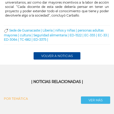
universitarios, así como dar mayores incentivos a la labor de acción
social. “Cada docente de esta sede debería pensar en tener un
proyecto y poder extender todo el conocimiento que tiene y poder
devolverle algo a la sociedad”, concluyó Carballo.
Sede de Guanacaste |
Liberia |
niños y niñas |
personas adultas
mayores |
cultura |
Seguridad alimentaria |
ED-1522 |
EC-355 |
EC-33 |
ED-3064 |
TC-682 |
ED-3375 |
VOLVER A NOTICIAS
| NOTICIAS RELACIONADAS |
POR TEMÁTICA
VER MÁS