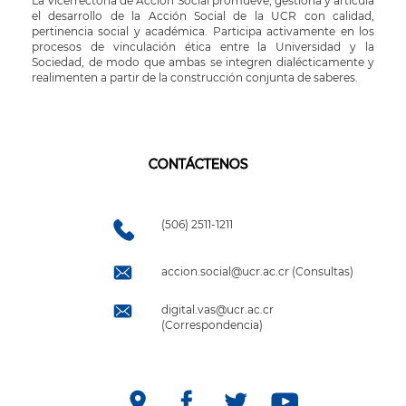
La Vicerrectoría de Acción Social promueve, gestiona y articula
el desarrollo de la Acción Social de la UCR con calidad,
pertinencia social y académica. Participa activamente en los
procesos de vinculación ética entre la Universidad y la
Sociedad, de modo que ambas se integren dialécticamente y
realimenten a partir de la construcción conjunta de saberes.
CONTÁCTENOS
(506) 2511-1211
accion.social@ucr.ac.cr (Consultas)
digital.vas@ucr.ac.cr
(Correspondencia)