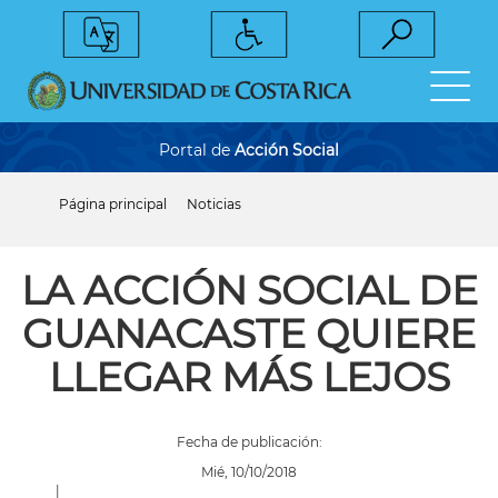
Pasar
al
contenido
principal
Portal de
Acción Social
Página principal
Noticias
Sobrescribir
enlaces
de
ayuda
LA ACCIÓN SOCIAL DE
a
la
GUANACASTE QUIERE
navegación
LLEGAR MÁS LEJOS
Fecha de publicación:
Mié, 10/10/2018
|