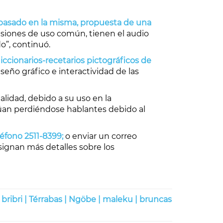
go basado en la misma, propuesta de una
esiones de uso común, tienen el audio
o”, continuó.
ccionarios-recetarios pictográficos de
iseño gráfico e interactividad de las
alidad, debido a su uso en la
núan perdiéndose hablantes debido al
eléfono
2511-8399
;
o enviar un correo
ignan más detalles sobre los
|
bribri |
Térrabas |
Ngöbe |
maleku |
bruncas