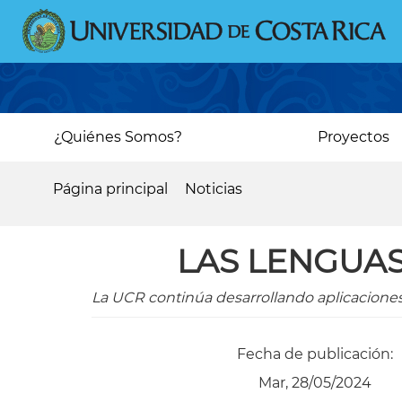
Pasar
al
contenido
principal
Main
¿Quiénes Somos?
Proyectos
navigation
Página principal
Noticias
Sobrescribir
enlaces
​​LAS LENGUA
de
ayuda
La UCR continúa desarrollando aplicaciones p
a
la
Fecha de publicación:
navegación
Mar, 28/05/2024