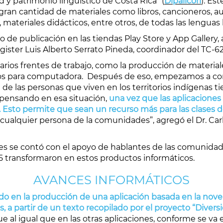
d y patrimonio lingüístico de Costa Rica” (
Dipalicori
). Es
 gran cantidad de materiales como libros, cancioneros,
, materiales didácticos, entre otros, de todas las lenguas 
de publicación en las tiendas Play Store y App Gallery, a f
magister Luis Alberto Serrato Pineda, coordinador del TC-62
varios frentes de trabajo, como la producción de material
os para computadora. Después de eso, empezamos a consi
 las personas que viven en los territorios indígenas ti
, pensando en esa situación,
una vez que las aplicaciones 
 Esto permite que sean un recurso más para las clases de
o cualquier persona de la comunidades”, agregó el Dr. C
nes se contó con el apoyo de hablantes de las comunida
5 transformaron en estos productos informáticos.
AVANCES INFORMÁTICOS
do en la producción de una aplicación basada en la novela
 a partir de un texto recopilado por el proyecto “Divers
que al igual que en las otras aplicaciones, conforme se va