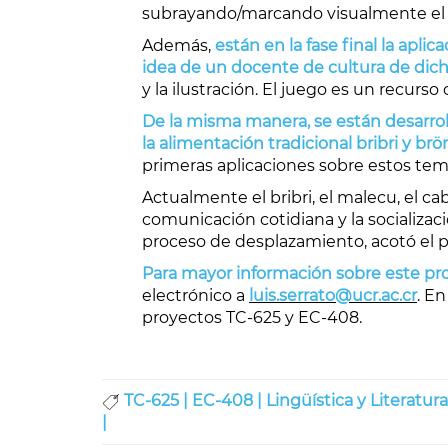
subrayando/marcando visualmente el fr
Además,
están en la fase final la apl
idea de un docente de cultura de dicho
y la ilustración. El juego es un recurs
De la misma manera, se están desarrol
la alimentación tradicional bribri y brö
primeras aplicaciones sobre estos tem
Actualmente el bribri, el malecu, el c
comunicación cotidiana y la socializa
proceso de desplazamiento, acotó el p
Para mayor información sobre este pr
electrónico a
luis.serrato@ucr.ac.cr
. En
proyectos TC-625 y EC-408.
TC-625 |
EC-408 |
Lingüística y Literatura
|