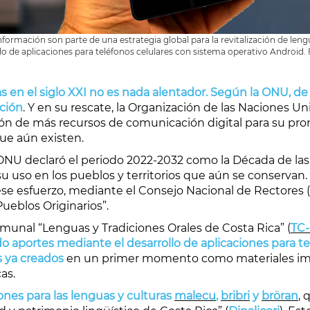
formación son parte de una estrategia global para la revitalización de lengu
lo de aplicaciones para teléfonos celulares con sistema operativo Androi
s en el siglo XXI no es nada alentador. Según la ONU, d
nción
. Y en su rescate, la Organización de las Naciones Uni
ción de más recursos de comunicación digital para su pr
ue aún existen.
a ONU declaró el periodo 2022-2032 como la Década de las
 su uso en los pueblos y territorios que aún se conservan
se esfuerzo, mediante el Consejo Nacional de Rectores (
Pueblos Originarios”.
omunal “Lenguas y Tradiciones Orales de Costa Rica” (
TC-
ndo aportes mediante el desarrollo de aplicaciones para 
s ya creados
en un primer momento como materiales impre
as.
iones para las lenguas y culturas
malecu
,
bribri
y
bröran
, 