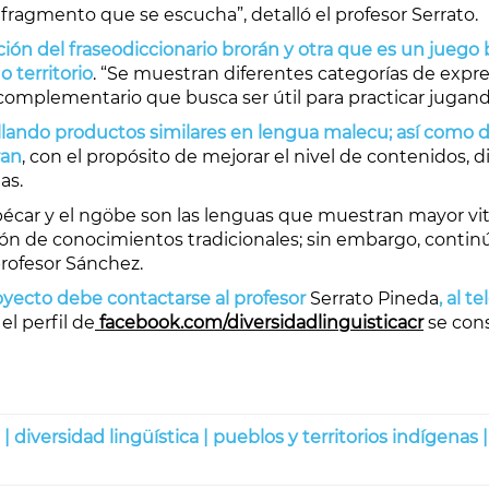
agmento que se escucha”, detalló el profesor Serrato.
icación del fraseodiccionario brorán y otra que es un jue
 territorio
. “Se muestran diferentes categorías de expr
o complementario que busca ser útil para practicar jugand
lando productos similares en lengua malecu; así como di
ran
, con el propósito de mejorar el nivel de contenidos, d
as.
abécar y el ngöbe son las lenguas que muestran mayor vit
ción de conocimientos tradicionales; sin embargo, conti
rofesor Sánchez.
oyecto debe contactarse al profesor
Serrato Pineda
, al t
 el perfil de
facebook.com/diversidadlinguisticacr
se cons
 |
diversidad lingüística |
pueblos y territorios indígenas 