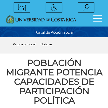
Pasar
al
contenido
principal
Portal de
Acción Social
Página principal
Noticias
Sobrescribir
enlaces
de
ayuda
POBLACIÓN
a
la
MIGRANTE POTENCIA
navegación
CAPACIDADES DE
PARTICIPACIÓN
POLÍTICA