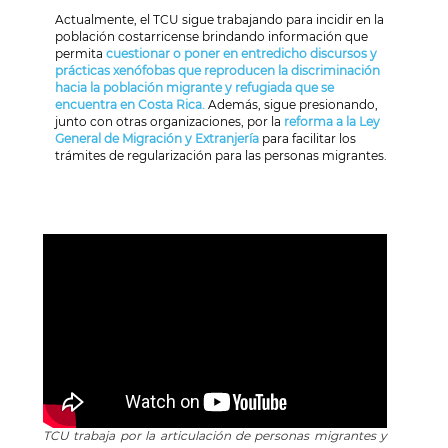
Actualmente, el TCU sigue trabajando para incidir en la
población costarricense brindando información que
permita
cuestionar o poner en entredicho discursos y
prácticas xenófobas que reproducen la discriminación
hacia la población migrante y refugiada que se
encuentra en Costa Rica.
Además, sigue presionando,
junto con otras organizaciones, por la
reforma a la Ley
General de Migración y Extranjería
para facilitar los
trámites de regularización para las personas migrantes.
TCU trabaja por la articulación de personas migrantes y