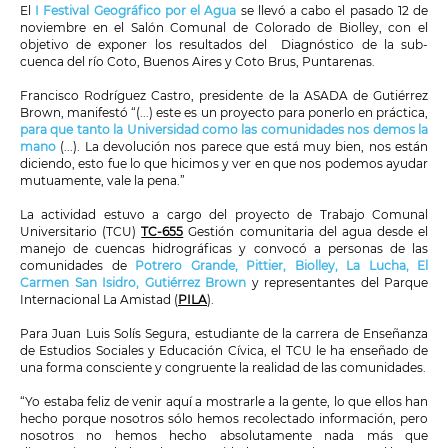
El
I Festival Geográfico por el Agua
se llevó a cabo el pasado 12 de
noviembre en el Salón Comunal de Colorado de Biolley, con el
objetivo de
exponer los resultados del
Diagnóstico de la sub-
cuenca del río Coto, Buenos Aires y Coto Brus, Puntarenas
.
Francisco Rodríguez Castro, presidente de la ASADA de Gutiérrez
Brown, manifestó “(...) este es un proyecto para ponerlo en práctica,
para que tanto la Universidad como las comunidades nos demos la
mano
(...). La devolución nos parece que está muy bien, nos están
diciendo, esto fue lo que hicimos y ver en que nos podemos ayudar
mutuamente, vale la pena.”
La actividad estuvo a cargo del proyecto de Trabajo Comunal
Universitario (TCU)
TC-655
Gestión comunitaria del agua desde el
manejo de cuencas hidrográficas y
convocó a personas de las
comunidades de
Potrero Grande, Pittier, Biolley, La Lucha, El
Carmen San Isidro, Gutiérrez Brown
y representantes del Parque
Internacional La Amistad (
PILA
).
Para
Juan Luis Solís Segura, estudiante de la carrera de Enseñanza
de Estudios Sociales y Educación Cívica, el TCU le ha enseñado de
una forma consciente y congruente la realidad de las comunidades.
“Yo estaba feliz de venir aquí a mostrarle a la gente, lo que ellos han
hecho porque nosotros sólo hemos recolectado información, pero
nosotros no hemos hecho absolutamente nada más que