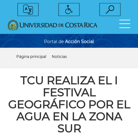
Pasar
al
contenido
principal
Portal de
Acción Social
Página principal
Noticias
Sobrescribir
enlaces
de
ayuda
TCU REALIZA EL I
a
la
FESTIVAL
navegación
GEOGRÁFICO POR EL
AGUA EN LA ZONA
SUR