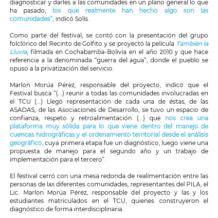
diagnosticar y darles a las comunidades en un plano general lo que
ha pasado,
los que realmente han hecho algo son las
comunidades
”
, indicó Solís.
Como parte del festival, se contó con la presentación del grupo
folclórico del Recinto de Golfito y se proyectó la película
También la
Lluvia
,
filmada en Cochabamba-Bolivia en el año 2010 y que hace
referencia a la denominada “guerra del agua”, donde el pueblo se
opuso a la privatización del servicio.
Marlon Morúa Pérez, responsable del proyecto, indicó que el
Festival busca “(...) reunir a todas las comunidades involucradas en
el TCU (...) Llegó representación de cada una de éstas, de las
ASADAS, de las Asociaciones de Desarrollo, se tuvo un espacio de
confianza, respeto y retroalimentación (...) que
nos crea una
plataforma muy sólida para lo que viene dentro del manejo de
cuencas hidrográficas y el ordenamiento territorial desde el análisis
geográfico,
cuya primera etapa fue un diagnóstico, luego viene una
propuesta de manejo para el segundo año y un trabajo de
implementación para el tercero”.
El festival cerró con una mesa redonda de realimentación entre las
personas de las diferentes comunidades, representantes del PILA, el
Lic. Marlon Morúa Pérez, responsable del proyecto y las y los
estudiantes matriculados en el TCU, quienes construyeron el
diagnóstico de forma interdisciplinaria.