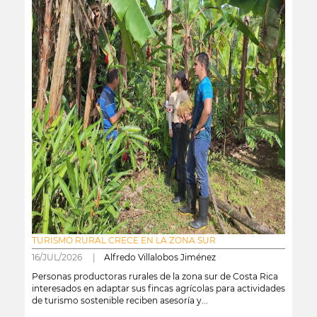
TURISMO RURAL CRECE EN LA ZONA SUR
16/JUL/2026 |
Alfredo Villalobos Jiménez
Personas productoras rurales de la zona sur de Costa Rica
interesados en adaptar sus fincas agrícolas para actividades
de turismo sostenible reciben asesoría y...