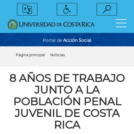
Pasar
al
contenido
principal
Portal de
Acción Social
Página principal
Noticias
Sobrescribir
enlaces
de
ayuda
8 AÑOS DE TRABAJO
a
la
JUNTO A LA
navegación
POBLACIÓN PENAL
JUVENIL DE COSTA
RICA