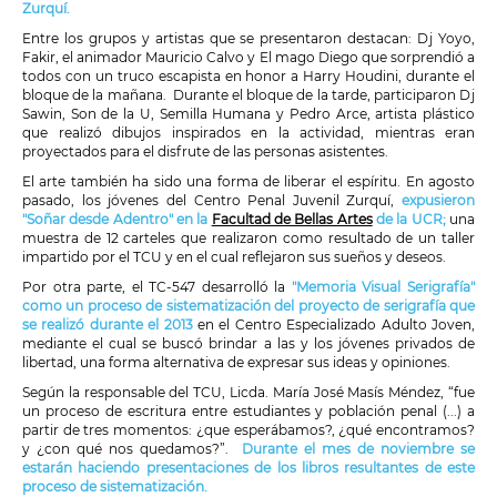
Zurquí.
Entre los grupos y artistas que se presentaron destacan: Dj Yoyo,
Fakir, el animador Mauricio Calvo y El mago Diego que sorprendió a
todos con un truco escapista en honor a Harry Houdini, durante el
bloque de la mañana. Durante el bloque de la tarde, participaron Dj
Sawin, Son de la U, Semilla Humana y Pedro Arce, artista plástico
que realizó dibujos inspirados en la actividad, mientras eran
proyectados para el disfrute de las personas asistentes.
El arte también ha sido una forma de liberar el espíritu. En agosto
pasado, los jóvenes del Centro Penal Juvenil Zurquí,
expusieron
"Soñar desde Adentro" en la
Facultad de Bellas Artes
de la UCR;
una
muestra de 12 carteles que realizaron como resultado de un taller
impartido por el TCU y en el cual reflejaron sus sueños y deseos.
Por otra parte, el TC-547 desarrolló la
"Memoria Visual Serigrafía"
como un proceso de sistematización del proyecto de serigrafía que
se realizó durante el 2013
en el Centro Especializado Adulto Joven,
mediante el cual se buscó brindar a las y los jóvenes privados de
libertad, una forma alternativa de expresar sus ideas y opiniones.
Según la responsable del TCU, Licda. María José Masís Méndez, “fue
un proceso de escritura entre estudiantes y población penal (...) a
partir de tres momentos: ¿que esperábamos?, ¿qué encontramos?
y ¿con qué nos quedamos?”.
Durante el mes de noviembre se
estarán haciendo presentaciones de los libros resultantes de este
proceso de sistematización.