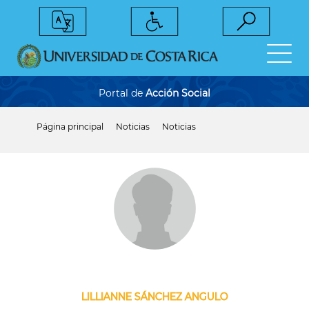
Pasar
al
contenido
principal
Portal de
Acción Social
Página principal
Noticias
Noticias
Sobrescribir
enlaces
de
ayuda
a
la
navegación
LILLIANNE SÁNCHEZ ANGULO