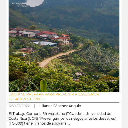
CACHÍ SE PREPARA PARA PREVENIR RIESGOS POR
DESASTRES CON EL...
12/OCT/2022 |
Lillianne Sánchez Angulo
El Trabajo Comunal Universitario (TCU) de la Universidad de
Costa Rica (UCR) “Prevengamos los riesgos ante los desastres”
(TC-509) tiene 17 años de apoyar al...